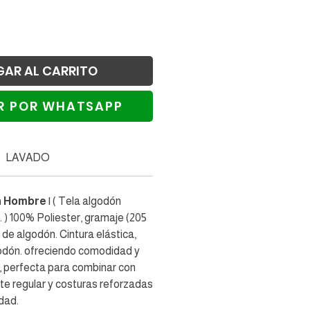
GAR AL CARRITO
R POR WHATSAPP
alizar compra
LAVADO
n Hombre
| ( Tela algodón
. ) 100% Poliester, gramaje (205
de algodón. Cintura elástica,
odón. ofreciendo comodidad y
a, perfecta para combinar con
rte regular y costuras reforzadas
idad.