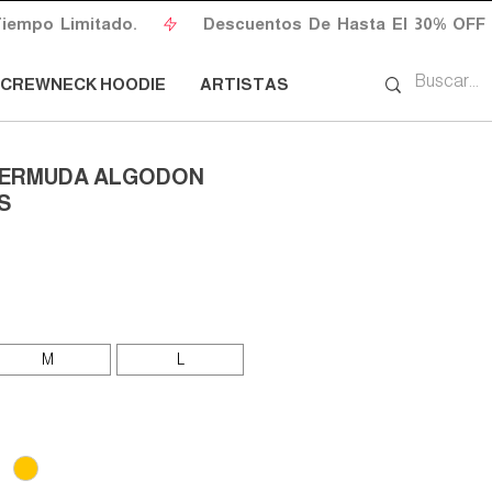
CREWNECK HOODIE
ARTISTAS
 BERMUDA ALGODON
S
io
M
L