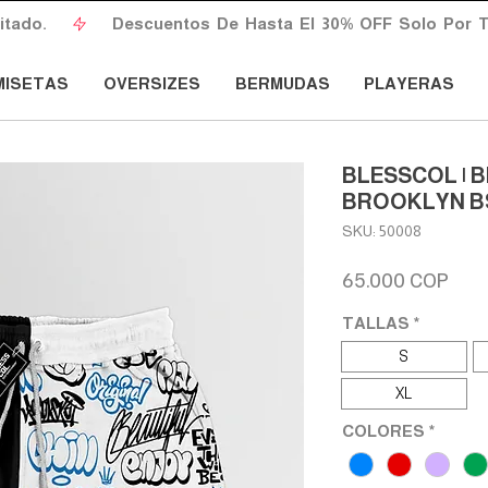
do.       
MISETAS
OVERSIZES
BERMUDAS
PLAYERAS
BLESSCOL |
BROOKLYN B
SKU: 50008
Prec
65.000 COP
TALLAS
*
S
XL
COLORES
*