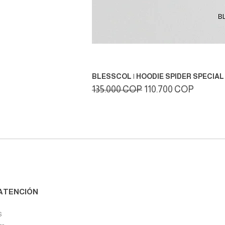
BLESSCOL | HOODIE SPIDER SPECIAL 
Precio
Precio de oferta
135.000 COP
110.700 COP
ATENCIÓN
s