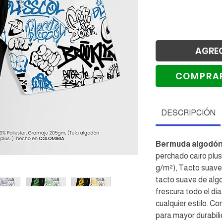
AGRE
COMPRA
Re
DESCRIPCIÓN
Bermuda algodó
perchado cairo plus
g/m²), Tacto suave 
tacto suave de alg
frescura todo el di
cualquier estilo. Co
para mayor durabil