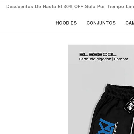
       Descuentos  De  Hasta  El  30%  OFF  Solo  Por  Tiempo  Limita
HOODIES
CONJUNTOS
CA