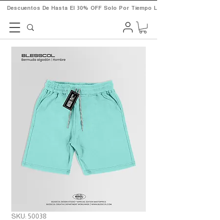
       Descuentos  De  Hasta  El  30%  OFF  Solo  Por  Tiempo  Limitado.       
SKU: 50038