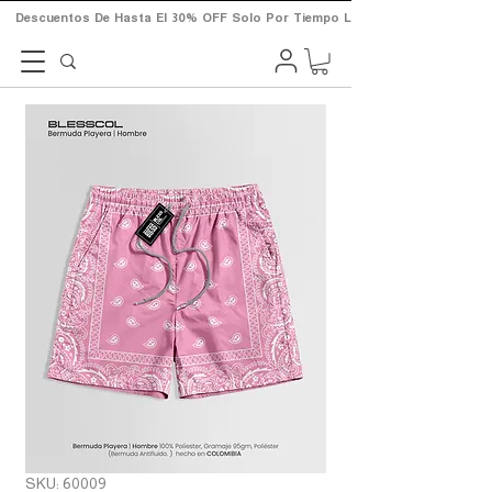
       Descuentos  De  Hasta  El  30%  OFF  Solo  Por  Tiempo  Limitado.       
SKU: 60009