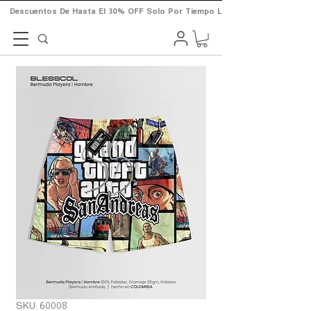
       Descuentos  De  Hasta  El  30%  OFF  Solo  Por  Tiempo  Limitado.       
SKU: 60008