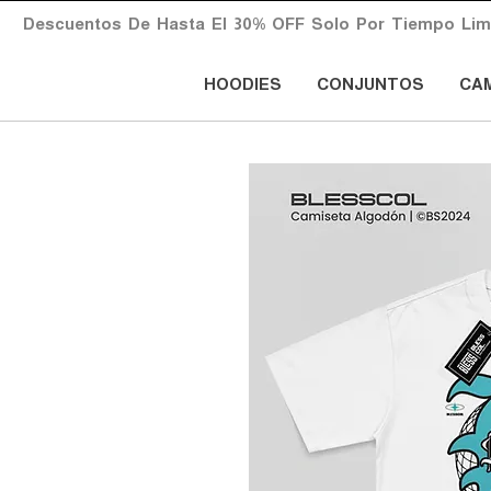
       Descuentos  De  Hasta  El  30%  OFF  Solo  Por  Tiempo  Limita
HOODIES
CONJUNTOS
CA