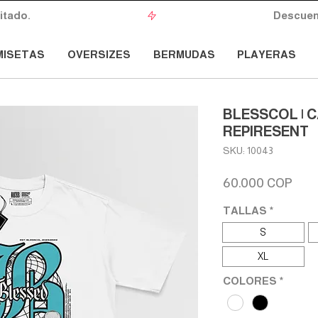
do.       
MISETAS
OVERSIZES
BERMUDAS
PLAYERAS
BLESSCOL | 
REPIRESENT
SKU: 10043
Prec
60.000 COP
TALLAS
*
S
XL
COLORES
*