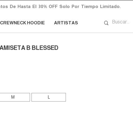
CREWNECK HOODIE
ARTISTAS
CAMISETA B BLESSED
io
M
L