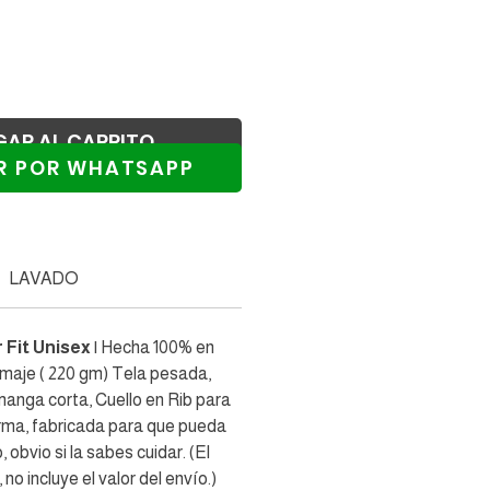
GAR AL CARRITO
R POR WHATSAPP
alizar compra
LAVADO
 Fit Unisex
| Hecha 100% en
amaje ( 220 gm) Tela pesada,
anga corta, Cuello en Rib para
orma, fabricada para que pueda
obvio si la sabes cuidar. (El
 no incluye el valor del envío.)