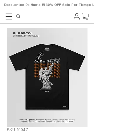
       Descuentos  De  Hasta  El  30%  OFF  Solo  Por  Tiempo  Limitado.       
SKU: 10047