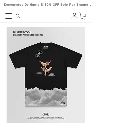
       Descuentos  De  Hasta  El  30%  OFF  Solo  Por  Tiempo  Limitado.       