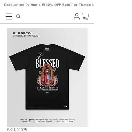
       Descuentos  De  Hasta  El  30%  OFF  Solo  Por  Tiempo  Limitado.       
SKU: 10075