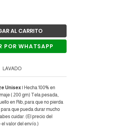
GAR AL CARRITO
R POR WHATSAPP
alizar compra
LAVADO
ze Unisex
| Hecha 100% en
amaje ( 200 gm) Tela pesada,
ello en Rib, para que no pierda
a para que pueda durar mucho
sabes cuidar. (El precio del
 el valor del envío.)