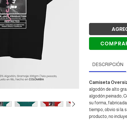
AGRE
COMPRA
Re
DESCRIPCIÓN
Camiseta Oversi
algodón de alto gr
algodón peinado, Cu
su forma, fabricad
tiempo, obvio si la 
producto, no incluye