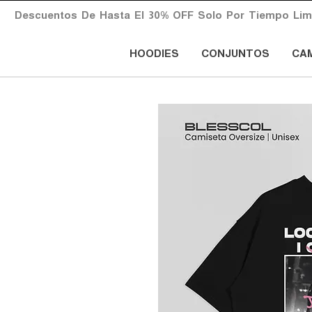
       Descuentos  De  Hasta  El  30%  OFF  Solo  Por  Tiempo  Limita
HOODIES
CONJUNTOS
CA