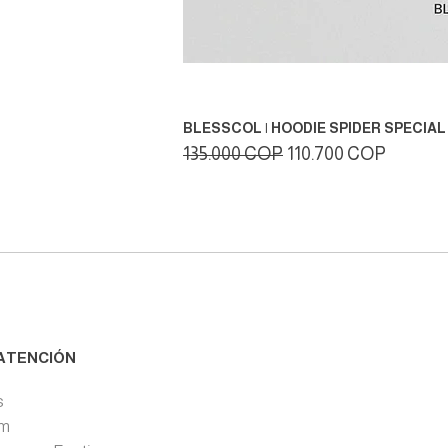
BLESSCOL | HOODIE SPIDER SPECIAL 
Precio
Precio de oferta
135.000 COP
110.700 COP
ATENCIÓN
s
pm