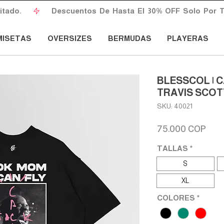
do.       
MISETAS
OVERSIZES
BERMUDAS
PLAYERAS
BLESSCOL | 
TRAVIS SCOT
SKU: 40021
Prec
75.000 COP
TALLAS
*
S
XL
COLORES
*