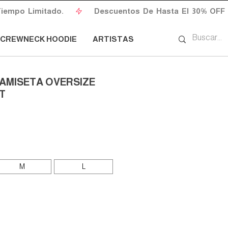
CREWNECK HOODIE
ARTISTAS
CAMISETA OVERSIZE
T
io
M
L