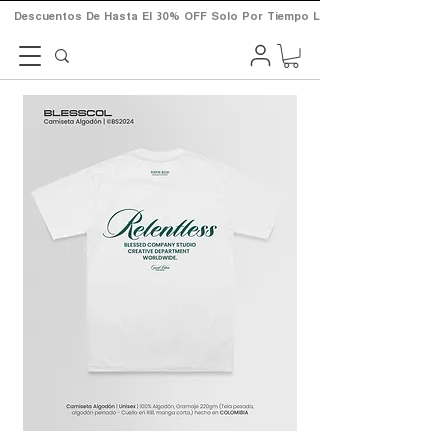
       Descuentos  De  Hasta  El  30%  OFF  Solo  Por  Tiempo  Limitado.       