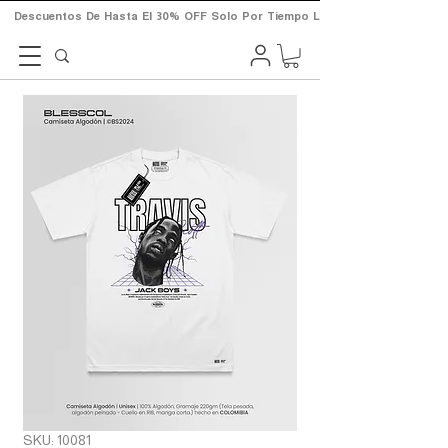
       Descuentos  De  Hasta  El  30%  OFF  Solo  Por  Tiempo  Limitado.       
SKU: 10081