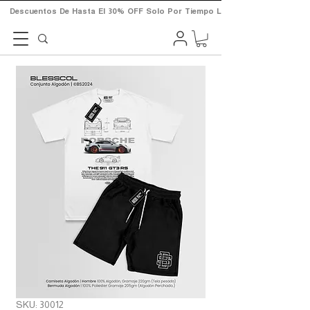
       Descuentos  De  Hasta  El  30%  OFF  Solo  Por  Tiempo  Limitado.       
SKU: 30012