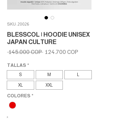
SKU: 20026
BLESSCOL | HOODIE UNISEX
JAPAN CULTURE
Precio
Precio
 145.000 COP 
124.700 COP
de
oferta
TALLAS
*
S
M
L
XL
XXL
COLORES
*