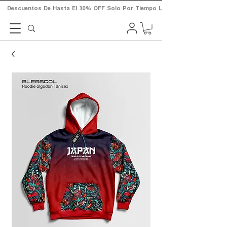
       Descuentos  De  Hasta  El  30%  OFF  Solo  Por  Tiempo  Limitado.       