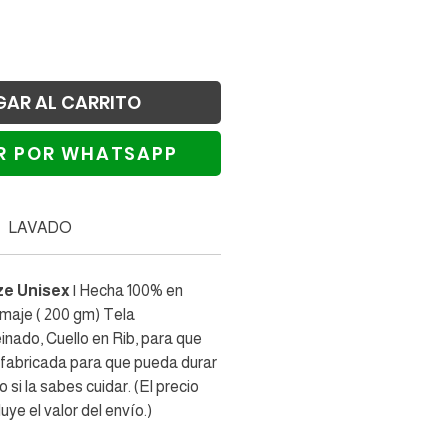
GAR AL CARRITO
R POR WHATSAPP
alizar compra
LAVADO
ze Unisex
| Hecha 100% en
amaje ( 200 gm) Tela
nado, Cuello en Rib, para que
 fabricada para que pueda durar
si la sabes cuidar. (El precio
uye el valor del envío.)