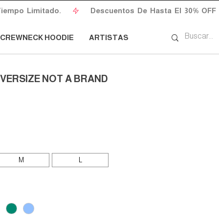
CREWNECK HOODIE
ARTISTAS
OVERSIZE NOT A BRAND
io
M
L