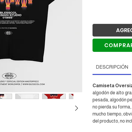
AGRE
COMPRA
Re
DESCRIPCIÓN
Camiseta Oversi
algodón de alto gr
pesada, algodón pei
no pierda su forma,
mucho tiempo, obvio 
del producto, no incl