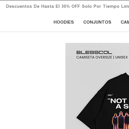
       Descuentos  De  Hasta  El  30%  OFF  Solo  Por  Tiempo  Limita
HOODIES
CONJUNTOS
CA