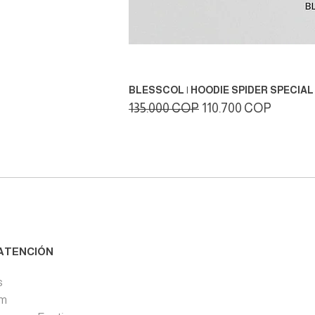
BLESSCOL | HOODIE SPIDER SPECIAL 
Precio
Precio de oferta
135.000 COP
110.700 COP
ATENCIÓN
s
pm