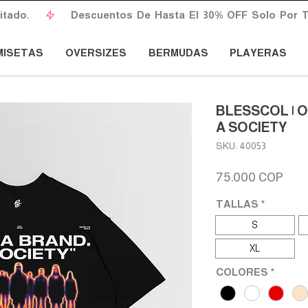
do.       
MISETAS
OVERSIZES
BERMUDAS
PLAYERAS
BLESSCOL | 
A SOCIETY
SKU: 40053
Prec
75.000 COP
TALLAS
*
S
XL
COLORES
*